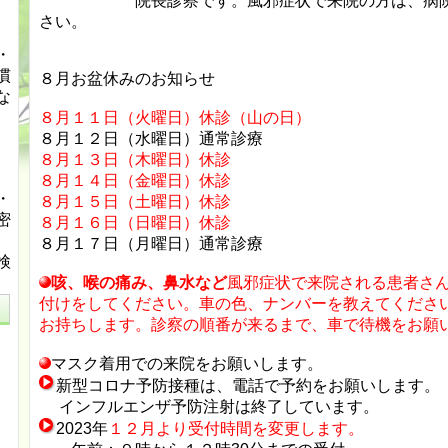
院長診察です。風邪症状で来院の方は、病院駐
さい。
・
慣
８月お盆休みのお知らせ
な
８月１１日（火曜日）休診（山の日）
８月１２日（水曜日）通常診療
８月１３日（木曜日）休診
エ
８月１４日（金曜日）休診
・
８月１５日（土曜日）休診
密
８月１６日（日曜日）休診
８月１７日（月曜日）通常診療
検
咳、喉の痛み、鼻水など
風邪症状で来院される患者さ
付けをしてください。車の色、ナンバーを教えてくださ
お持ちします。診察の順番が来るまで、車で待機をお願
マスク着用での来院をお願いします。
新型コロナ予防接種は、電話で予約をお願いします。
インフルエンザ予防注射は終了しています。
2023年
１２月より受付時間を変更します。