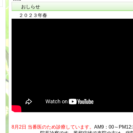
おしらせ
２０２３年春
設
8月2日 当番医のため診療しています。
AM9：00～PM12: