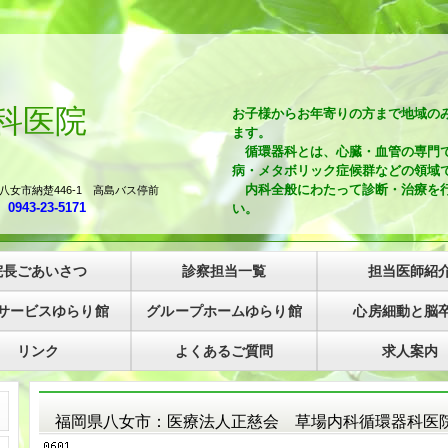
科医院
お子様からお年寄りの方まで地域の
ます。
循環器科とは、心臓・血管の専門で
病・メタボリック症候群などの領域
内科全般にわたって診断・治療を行
八女市納楚446-1 高島バス停前
医
0943-23-5171
い。
院長ごあいさつ
診察担当一覧
担当医師紹
サービスゆらり館
グループホームゆらり館
心房細動と脳
リンク
よくあるご質問
求人案内
福岡県八女市：医療法人正慈会 草場内科循環器科医