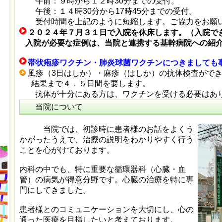
午前：９時から１２時30分までの受付。
午後：１４時30分から17時45分までの受付。
受付時間を上記のように短縮します。ご協力をお願
２０２４年７月３１日で入院を休床します。（入院で
入院が必要な症例は、当院と連携する基幹病院への紹介
帯状疱疹ワクチン・肺炎球菌ワクチンにつきましても
風疹（3日はしか）・麻疹（はしか）の抗体検査がで
結果まで４．５日間を要します。
抗体が十分にある方は、ワクチンを受ける必要はあ
当院について
当院では、初診時に患者様のお話をよくう
かがったうえで、治療の説明をわかりやすく行う
ことを心がけております。
内科の中でも、特に重要な循環器科（心臓・血
管）の病気が得意分野です。心臓の治療を特に専
門にしてきました。
患者様とのコミュニケーションを大切にし、心の
通った医療を目指したいと考えております。