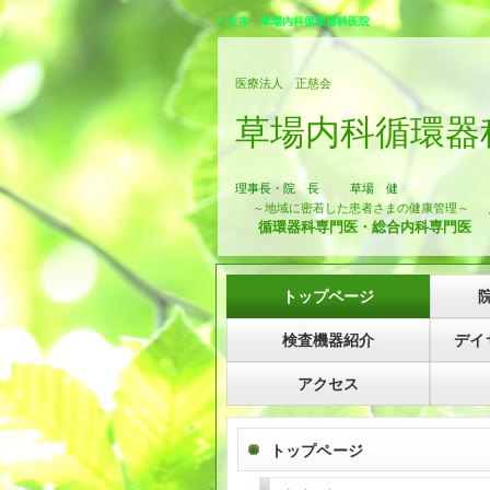
八女市 草場内科循環器科医院
医療法人 正慈会
草場内科循環器
理事長・院 長 草場 健
～地域に密着した患者さまの健康管理～
循環器科専門医・総合内科専門
トップページ
検査機器紹介
デイ
アクセス
トップページ