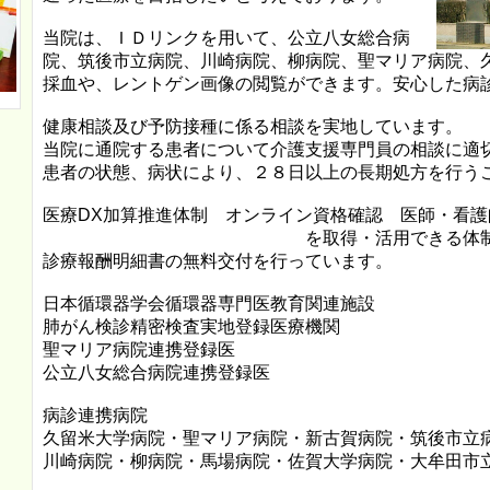
当院は、ＩＤリンクを用いて、公立八女総合病
院、筑後市立病院、川崎病院、柳病院、聖マリア病院、
採血や、レントゲン画像の閲覧ができます。安心した病
健康相談及び予防接種に係る相談を実地しています。
当院に通院する患者について介護支援専門員の相談に適
患者の状態、病状により、２８日以上の長期処方を行う
医療DX加算推進体制 オンライン資格確認 医師・看
を取得・活用できる体制
診療報酬明細書の無料交付を行っています。
日本循環器学会循環器専門医教育関連施設
肺がん検診精密検査実地登録医療機関
聖マリア病院連携登録医
公立八女総合病院連携登録医
病診連携病院
久留米大学病院・聖マリア病院・新古賀病院・筑後市立
川崎病院・柳病院・馬場病院・佐賀大学病院・大牟田市