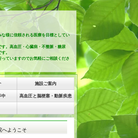
みな様に信頼される医療を目標としてい
す。高血圧・心臓病・
不整脈・糖尿
です。
っていますのでお気軽にご相談くださ
介
施設ご案内
卒中
高血圧と脳梗塞・動脈疾患
院へようこそ