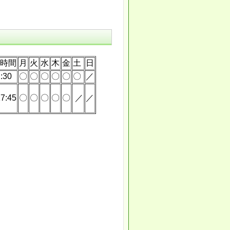
時間
月
火
水
木
金
土
日
:30
〇
〇
〇
〇
〇
〇
／
7:45
〇
〇
〇
〇
〇
／
／